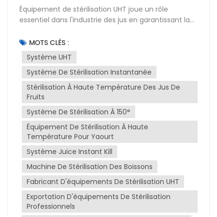
Équipement de stérilisation UHT joue un rôle
essentiel dans l'industrie des jus en garantissant la
sécurité et la durée de conservation des produits.
Système de stérilisation à haute température utilise
MOTS CLÉS :
la stérilisation instantanée à ultra-haute
Système UHT
température (UHT) pour tuer les bactéries et autres
Système De Stérilisation Instantanée
micro-organismes susceptibles d'altérer le
jus.Stérilisation instantanée UHT Ce procédé
Stérilisation À Haute Température Des Jus De
consiste à chauffer le jus à haute température
Fruits
pendant un laps de temps très court, généralement
Système De Stérilisation À 150°
entre 135 et 150 °C pendant quelques secondes. Il
détruit efficacement les agents pathogènes sans
Équipement De Stérilisation À Haute
Température Pour Yaourt
altérer le goût, la couleur ni la valeur nutritionnelle
du jus. Le jus stérilisé est ensuite conditionné de
Système Juice Instant Kill
manière aseptique afin de préserver sa qualité et
Machine De Stérilisation Des Boissons
d'allonger sa durée de conservation.L'installation
d'un équipement de stérilisation UHT exige une
Fabricant D'équipements De Stérilisation UHT
planification et une exécution rigoureuses. Il doit
Exportation D'équipements De Stérilisation
être intégré à la ligne de production existante, en
Professionnels
veillant à sa compatibilité avec les autres machines.