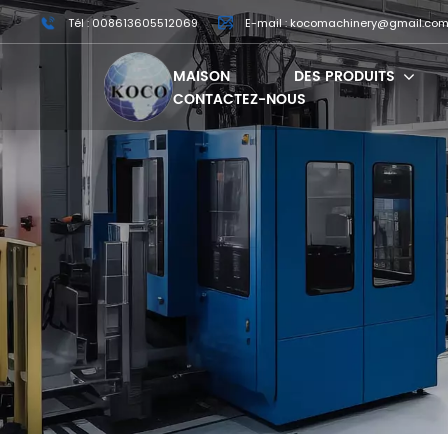
Tél : 008613605512069
E-mail : kocomachinery@gmail.co
MAISON
DES PRODUITS
CONTACTEZ-NOUS