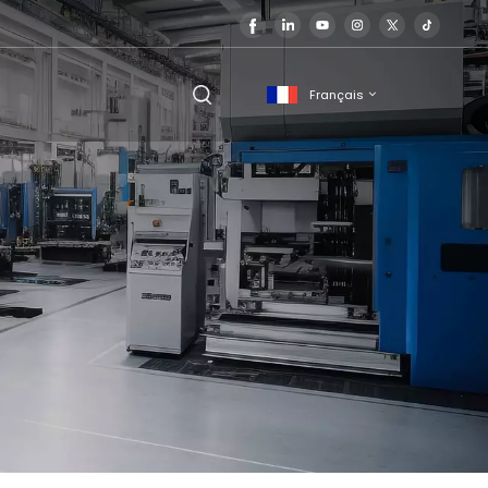
Français
English
français