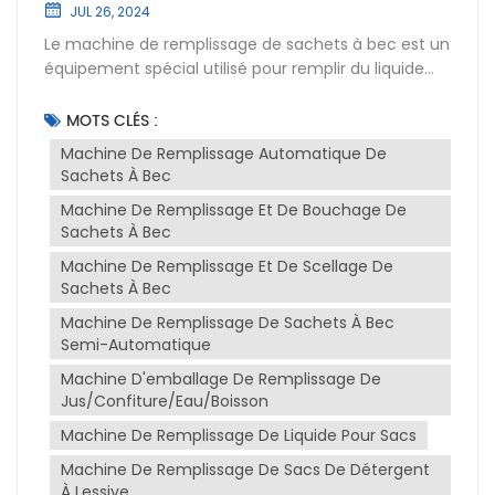
JUL 26, 2024
Le machine de remplissage de sachets à bec est un
équipement spécial utilisé pour remplir du liquide
dans un sac à bec. Le pochette à bec est un
emballage spécial avec un bec verseur vertical,
MOTS CLÉS :
généralement utilisé pour emballer des produits tels
Machine De Remplissage Automatique De
que des jus, des boissons et des condiments. La
Sachets À Bec
machine de remplissage de sacs à bec verseur
Machine De Remplissage Et De Bouchage De
remplit le produit dans le sac à bec de manière
Sachets À Bec
automatisée et termine le processus de scellage et
d'emballage.Les avantages de équipement de
Machine De Remplissage Et De Scellage De
remplissage de poches à bec:En améliorant la
Sachets À Bec
vitesse et la stabilité du système de transport, le
Machine De Remplissage De Sachets À Bec
temps de remplissage et de scellage du produit est
Semi-Automatique
réduit, améliorant ainsi l'efficacité de l'ensemble du
Machine D'emballage De Remplissage De
processus de remplissage.Utilisez des dispositifs de
Jus/confiture/eau/boisson
dosage plus précis pour garantir que la quantité de
produit dans chaque sac à bec verseur est stable et
Machine De Remplissage De Liquide Pour Sacs
précise afin d'améliorer la cohérence et la qualité
Machine De Remplissage De Sacs De Détergent
du produit.Introduire des systèmes de contrôle
À Lessive