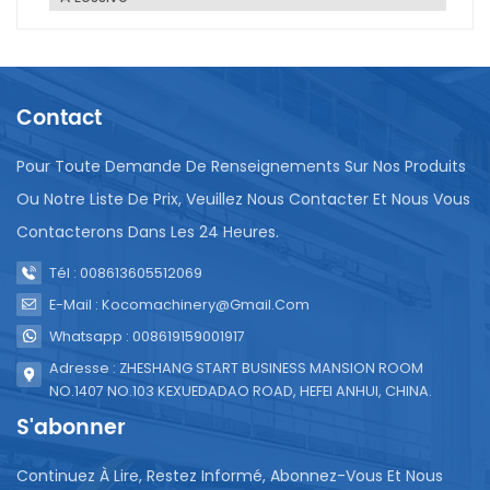
avancés pour réaliser une surveillance et un
ajustement automatisés des paramètres à chaque
étape afin d’améliorer la stabilité et la cohérence
des opérations.La conception peut s'adapter à
différentes spécifications et types de sacs à bec
Contact
verseur pour répondre aux besoins d'emballage de
différents produits et fournir des moules et des
Pour Toute Demande De Renseignements Sur Nos Produits
outils faciles à ajuster et à remplacer.Assurez-vous
Ou Notre Liste De Prix, Veuillez Nous Contacter Et Nous Vous
que l’équipement répond aux normes de sécurité et
d’hygiène pertinentes et utilisez des matériaux et
Contacterons Dans Les 24 Heures.
des structures faciles à nettoyer pour faciliter
Tél : 008613605512069
l’entretien hygiénique et le nettoyage de
l’équipement.Ces solutions peuvent être
E-Mail : Kocomachinery@gmail.com
sélectionnées et intégrées en fonction des
Whatsapp : 008619159001917
conditions réelles pour améliorer les performances
Adresse : ZHESHANG START BUSINESS MANSION ROOM
et la productivité de la remplisseuse de sacs à bec.
NO.1407 NO.103 KEXUEDADAO ROAD, HEFEI ANHUI, CHINA.
S'abonner
Continuez À Lire, Restez Informé, Abonnez-Vous Et Nous