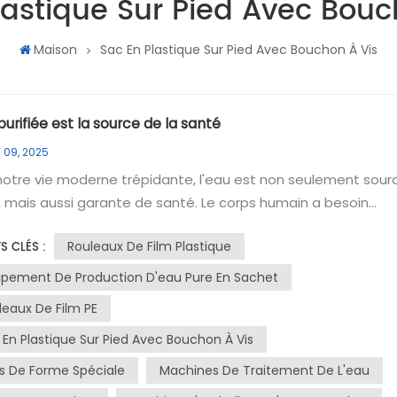
lastique Sur Pied Avec Bouc
Maison
Sac En Plastique Sur Pied Avec Bouchon À Vis
purifiée est la source de la santé
 09, 2025
otre vie moderne trépidante, l'eau est non seulement sour
, mais aussi garante de santé. Le corps humain a besoin
rber environ 1 500 à 2 000 ml d'eau par jour pour maintenir 
Rouleaux De Film Plastique
S CLÉS :
ons physiologiques normales, telles que la régulation de la
ature corporelle, le transport des nutriments et l'éliminati
ipement De Production D'eau Pure En Sachet
chets et des toxines.L'eau purifiée, obtenue grâce à une
leaux De Film PE
logie professionnelle de traitement de l'eau, élimine les
 En Plastique Sur Pied Avec Bouchon À Vis
tés, les bactéries, les virus et les produits chimiques nocifs,
nt que les molécules d'eau. Elle présente de nombreux
s De Forme Spéciale
Machines De Traitement De L'eau
ges significatifs. Claire et pure, elle a un goût rafraîchissan