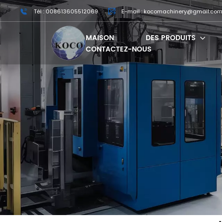
Tél : 008613605512069
E-mail : kocomachinery@gmail.co
MAISON
DES PRODUITS
CONTACTEZ-NOUS