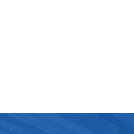
s d'eau a grandement simplifié le quotidien. Les sachets d
l ou 500 ml sont devenus des compagnons idéaux pour le
, les trajets domicile-travail et l'école. Légers et portables, il
ttent de se réapprovisionner en eau à tout moment et en
ieu. Les sachets d'eau avec paille permettent de se
ovisionner rapidement après l'effort sans se soucier des
mes d'hygiène ; les sachets d'eau avec bouchon à vis sont 
ues et intimistes. Si vous n'arrivez pas à terminer votre boiss
ouvez la refermer pour boire plusieurs fois. Où que vous soy
ouvez profiter d'une eau potable propre et hygiénique à to
.La combinaison parfaite d'eau purifiée et de petits sach
 en sachet répond non seulement à nos besoins en eau
e saine, mais s'intègre également dans tous les recoins de
 vie grâce à sa commodité, accompagne notre santé et
t à chaque journée chargée d'être protégée par cette
eur et cette pureté. eau en sachet sac à eau et sac à bec
t doypack Nous sommes un fabricant d'équipements de