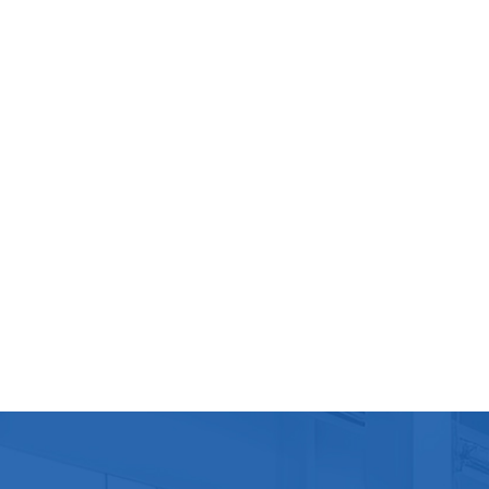
sachet
300 m
travail
perme
tout l
réappr
problè
pratiq
vous p
vous p
moment
d'eau
potabl
notre
perme
fraîch
sache