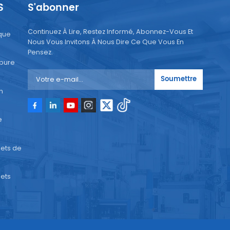
e
S
S'abonner
Continuez À Lire, Restez Informé, Abonnez-Vous Et
que
Nous Vous Invitons À Nous Dire Ce Que Vous En
Pensez.
 pure
Soumettre
n
e
ets de
ets