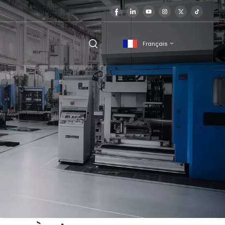
Français
English
français