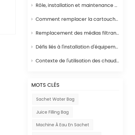
 de
Rôle, installation et maintenance des équipements de stérilisation UHT pour jus
Comment remplacer la cartouche filtrante en polypropylène et la membrane d'osmose inverse d'un système d'osmose inverse
Remplacement des médias filtrants dans les équipements de traitement de l'eau
Défis liés à l'installation d'équipements en Afrique
 de
Contexte de l'utilisation des chaudières à mazout en Afrique et de leur rôle dans la production de boissons
ur
une
MOTS CLÉS
e
Sachet Water Bag
a
Juice Filling Bag
ie
e
Machine À Eau En Sachet