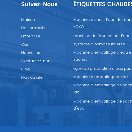
ssage d'eau purifiée en petits sacs. Vous souhaitez produir
Suivez-Nous
ÉTIQUETTES CHAUDE
uipements d'eau en sacs ? N'hésitez pas à nous contacter.
Maison
Machine à sacs d'eau de mar
KOYO
Des produits
machine de fabrication d'eau
Entreprise
système d'osmose inverse
Cas
Machine d'emballage d'eau e
Nouvelles
sachet
Contactez-nous
ligne de production d'eau pur
Blog
Machine d'emballage de lait
Plan du site
Machine d'emballage de sach
lait
Machine d'emballage de sach
d'eau