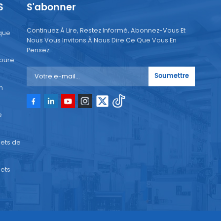
S
S'abonner
Continuez À Lire, Restez Informé, Abonnez-Vous Et
que
Nous Vous Invitons À Nous Dire Ce Que Vous En
Pensez.
 pure
Soumettre
n
e
ets de
ets