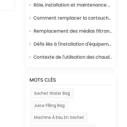
de
Rôle, installation et maintenance des équipements de stérilisation UHT pour jus
Comment remplacer la cartouche filtrante en polypropylène et la membrane d'osmose inverse d'un système d'osmose inverse
s en
z
Remplacement des médias filtrants dans les équipements de traitement de l'eau
t :
ent
Défis liés à l'installation d'équipements en Afrique
tion
Contexte de l'utilisation des chaudières à mazout en Afrique et de leur rôle dans la production de boissons
isée
8.
des
MOTS CLÉS
t
Sachet Water Bag
Juice Filling Bag
oyé
Machine À Eau En Sachet
 :