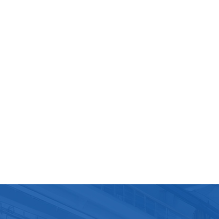
'y a pas de réfrigérateur, veuillez mettre le jus emballé dans d
froide pour le refroidir.)10. Emballage et mise en boîte : Le jus
ionné en sachets à vis ayant terminé le processus de
ération est emballé dans des boîtes, marqués et préparés p
dition, et envoyés au magasin. Il convient de noter que des
 de production de jus de formule de sac à bouchon à vis peut
des détails et des équipements différents. De plus, l’hygiène
urité alimentaire sont des considérations très importantes
es chaînes de production de jus afin de garantir la producti
 sûrs et de haute qualité.Que vous choisissiez des machines
dividuelles ou une ligne de production complète, notre équip
e d'experts en R&D vous aidera à sélectionner l'équipement
ous avez besoin et travaillera avec vous sur la planification
 afin de développer la meilleure solution pour votre entrepris