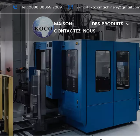
Tél : 008613605512069
E-mail : kocomachinery@gmail.co
MAISON
DES PRODUITS
CONTACTEZ-NOUS