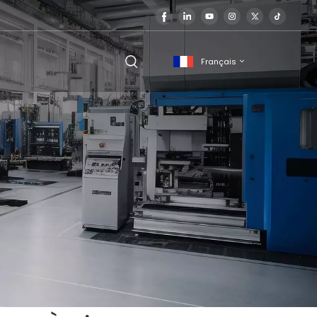
Français
English
français