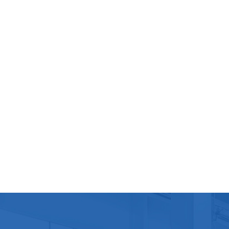
s'il n
l'eau 
condit
réfrig
l'expé
lignes
avoir 
la séc
dans l
de jus
jus in
intern
dont v
projet