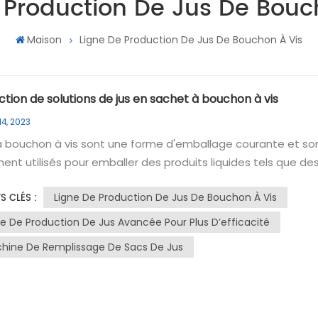
 Production De Jus De Bouc
Maison
Ligne De Production De Jus De Bouchon À Vis
tion de solutions de jus en sachet à bouchon à vis
14, 2023
is sont une forme d'emballage courante et sont
ent utilisés pour emballer des produits liquides tels que des
 boissons. Vous trouverez ci-dessous un aperçu d'un modèl
Ligne De Production De Jus De Bouchon À Vis
S CLÉS :
e ligne de production de jus de sac à bouchon à vis:1. Traite
brute : filtrez les ressources en eau douce telles que l'eau de
ne De Production De Jus Avancée Pour Plus D’efficacité
ou l'eau de rivière en eau pure. Traitement de l'eau OI
hine De Remplissage De Sacs De Jus
ment.2. Préparation des matières premières : Tout d'abord,
ez les matières premières correspondantes, telles que le
 l'ajusteur d'acidité, etc., selon la formule et le rapport de jus
.3. Préparation pour chauffer l'eau chaude dans le cuve de