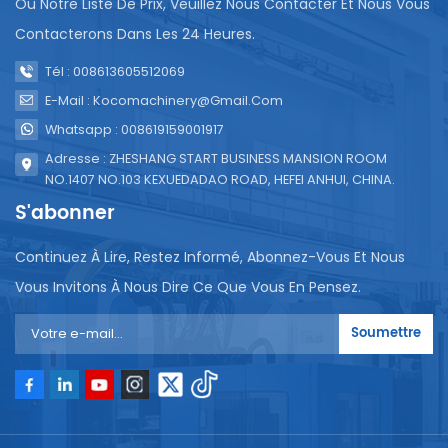
Ou Notre Liste De Prix, Veuillez Nous Contacter Et Nous Vous
Contacterons Dans Les 24 Heures.
Tél : 008613605512069
E-Mail : Kocomachinery@gmail.com
Whatsapp : 008619159001917
Adresse : ZHESHANG START BUSINESS MANSION ROOM
NO.1407 NO.103 KEXUEDADAO ROAD, HEFEI ANHUI, CHINA.
S'abonner
Continuez À Lire, Restez Informé, Abonnez-Vous Et Nous
Vous Invitons À Nous Dire Ce Que Vous En Pensez.
Soumettre