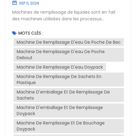
SEP 11, 2024
Machines de remplissage de liquides sont en fait
des machines utilisées dans les processus
d'emballage industriel pour remplir divers produits
liquides dans des emballages en quantités
MOTS CLÉS :
spécifiques. Il joue un rôle essentiel dans
Machine De Remplissage D'eau De Poche De Bec
l'amélioration de la productivité et la réduction des
Machine De Remplissage D'eau De Poche
erreurs en optimisant des facteurs tels que la
Debout
vitesse de remplissage, la précision et la
répétabilité.Machines de remplissage et de scellage
Machine De Remplissage D'eau Doypack
de liquides sont conçus pour traiter une variété de
Machine De Remplissage De Sachets En
produits liquides, notamment l'eau, l'huile, le
Plastique
shampoing, le détergent, les médicaments liquides,
Machine D'emballage Et De Remplissage De
les boissons, etc. Ils sont couramment utilisés dans
Sachets
des industries telles que l'alimentation et les
boissons, les produits pharmaceutiques, les
Machine D'emballage Et De Remplissage
cosmétiques et la fabrication chimique.Les
Doypack
avantages de l'utilisation machines de
Machine De Remplissage Et De Bouchage
conditionnement de liquides comprennent une
Doypack
vitesse de production accrue, une réduction des