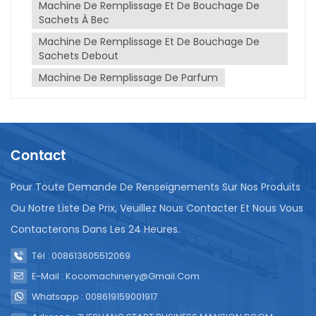
Machine De Remplissage Et De Bouchage De
déchets de produits, une précision améliorée de la
Sachets À Bec
quantité de produit et des résultats de remplissage
cohérents. Ces machines sont conçues pour
Machine De Remplissage Et De Bouchage De
manipuler des contenants de différentes tailles et
Sachets Debout
formes, leur permettant de répondre à une variété
Machine De Remplissage De Parfum
de besoins d’emballage.
Contact
Pour Toute Demande De Renseignements Sur Nos Produits
Ou Notre Liste De Prix, Veuillez Nous Contacter Et Nous Vous
Contacterons Dans Les 24 Heures.
Tél : 008613605512069
E-Mail : Kocomachinery@gmail.com
Whatsapp : 008619159001917