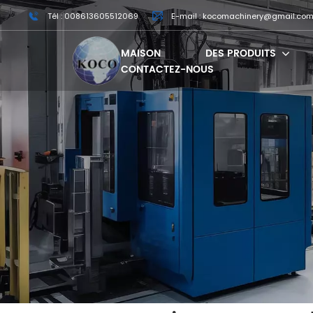
Tél : 008613605512069
E-mail : kocomachinery@gmail.co
MAISON
DES PRODUITS
CONTACTEZ-NOUS