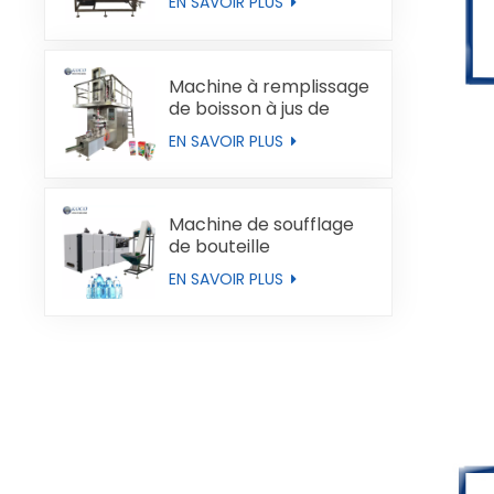
EN SAVOIR PLUS
Machine à remplissage
de boisson à jus de
boucles de type brique
EN SAVOIR PLUS
Machine de soufflage
de bouteille
entièrement
EN SAVOIR PLUS
automatique