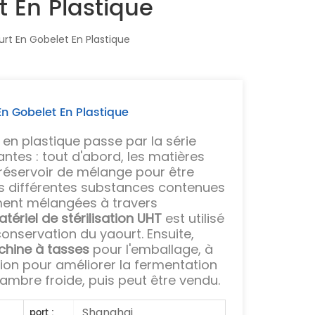
t En Plastique
rt En Gobelet En Plastique
En Gobelet En Plastique
en plastique passe par la série
ntes : tout d'abord, les matières
réservoir de mélange pour être
les différentes substances contenues
ment mélangées à travers
atériel de stérilisation UHT
est utilisé
onservation du yaourt. Ensuite,
hine à tasses
pour l'emballage, à
tion pour améliorer la fermentation
hambre froide, puis peut être vendu.
Shanghai
port :