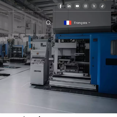
Français
English
français