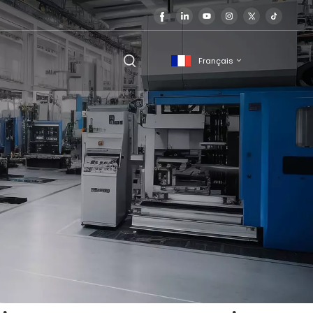
Français
English
français