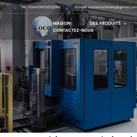
Tél : 008613605512069
E-mail : kocomachinery@gmail.co
MAISON
DES PRODUITS
CONTACTEZ-NOUS