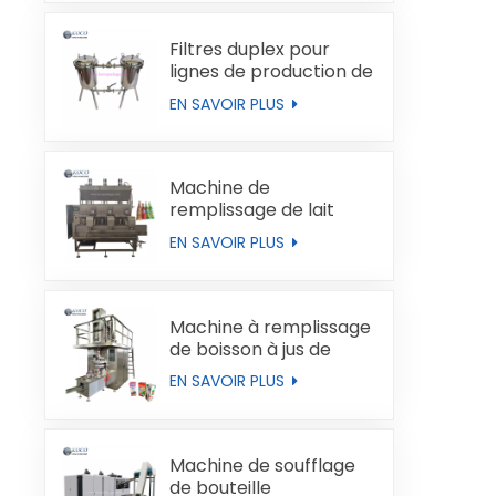
Filtres duplex pour
lignes de production de
liquides
EN SAVOIR PLUS
Machine de
remplissage de lait
automatique
EN SAVOIR PLUS
Machine à remplissage
de boisson à jus de
boucles de type brique
EN SAVOIR PLUS
Machine de soufflage
de bouteille