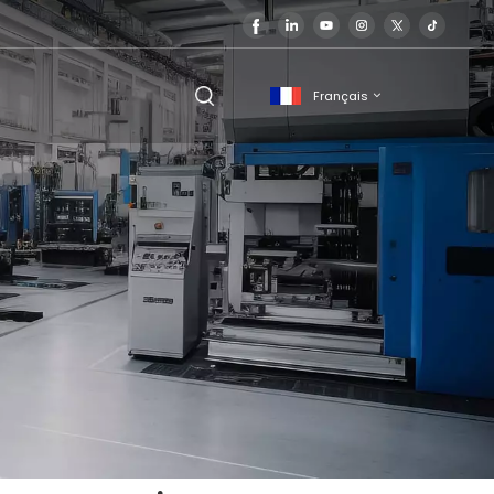
Français
English
français