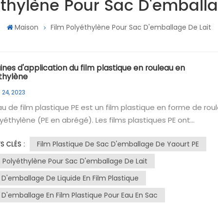
éthylène Pour Sac D'emballa
Maison
Film Polyéthylène Pour Sac D'emballage De Lait
nes d'application du film plastique en rouleau en
thylène
 24, 2023
 plastique PE est un film plastique en forme de rouleau
yéthylène (PE en abrégé). Les films plastiques PE ont
lement d'excellentes propriétés physiques, telles qu'une
Film Plastique De Sac D'emballage De Yaourt PE
S CLÉS :
arence élevée, une bonne flexibilité, une forte imperméabili
ils sont donc largement utilisés dans l'emballage, la protecti
m Polyéthylène Pour Sac D'emballage De Lait
utres domaines.Les principales caractéristiques et utilisatio
 D'emballage De Liquide En Film Plastique
uleaux de film plastique PE sont les suivantes : 1. Haute
 D'emballage En Film Plastique Pour Eau En Sac
arence : les rouleaux de film plastique PE ont une transpar
, ce qui peut afficher clairement l'apparence et le contenu