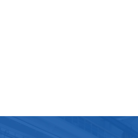
ications et les types appropriés de rouleaux de film plastiq
fonction des besoins d'utilisation spécifiques pour garantir l
ur effet d'emballage et les meilleures performances de
tion. Dans le même temps, lors de l'utilisation et de la
lation de rouleaux de film plastique PE, vous devez prêter
ion à la conscience environnementale et recycler et élimine
ière raisonnable les films plastiques mis au rebut.