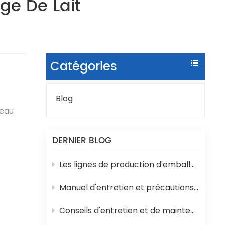
ge De Lait
Catégories
Blog
DERNIER BLOG
té,
on
Les lignes de production d'emballages liquides en sachets sont sujettes à divers problèmes techniques en cours de fonctionnement.
ns
Manuel d'entretien et précautions d'emploi de la machine de remplissage d'eau en bouteille 3 en 1
ence
Conseils d'entretien et de maintenance pour les machines de remplissage de yaourts et de lait en pots
 de