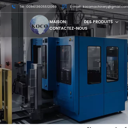
Tél : 008613605512069
E-mail : kocomachinery@gmail.co
MAISON
DES PRODUITS
CONTACTEZ-NOUS