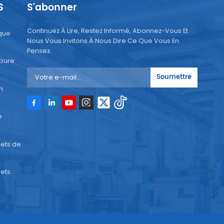
S
S'abonner
Continuez À Lire, Restez Informé, Abonnez-Vous Et
que
Nous Vous Invitons À Nous Dire Ce Que Vous En
Pensez.
 pure
Soumettre
n
e
ets de
ets