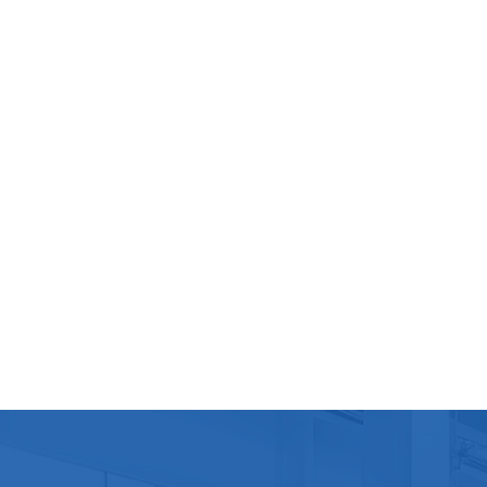
spécif
PE en 
meille
protec
manipu
attent
de man