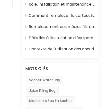
Rôle, installation et maintenance des équipements de stérilisation UHT pour jus
é et
, ce
Comment remplacer la cartouche filtrante en polypropylène et la membrane d'osmose inverse d'un système d'osmose inverse
Remplacement des médias filtrants dans les équipements de traitement de l'eau
es
Défis liés à l'installation d'équipements en Afrique
 ont
Contexte de l'utilisation des chaudières à mazout en Afrique et de leur rôle dans la production de boissons
MOTS CLÉS
Sachet Water Bag
Juice Filling Bag
nes
Machine À Eau En Sachet