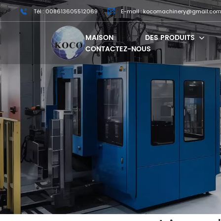
Tél : 008613605512069
E-mail : kocomachinery@gmail.co
MAISON
DES PRODUITS
CONTACTEZ-NOUS