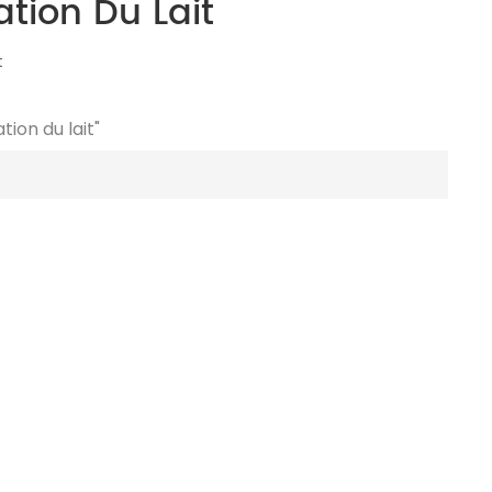
ion Du Lait
t
ion du lait"