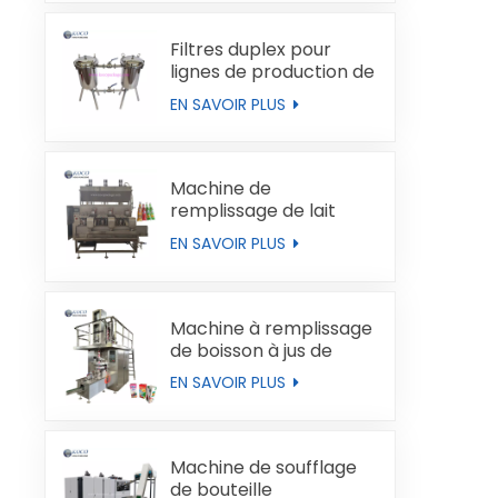
Filtres duplex pour
lignes de production de
liquides
EN SAVOIR PLUS
Machine de
remplissage de lait
automatique
EN SAVOIR PLUS
Machine à remplissage
de boisson à jus de
boucles de type brique
EN SAVOIR PLUS
Machine de soufflage
de bouteille