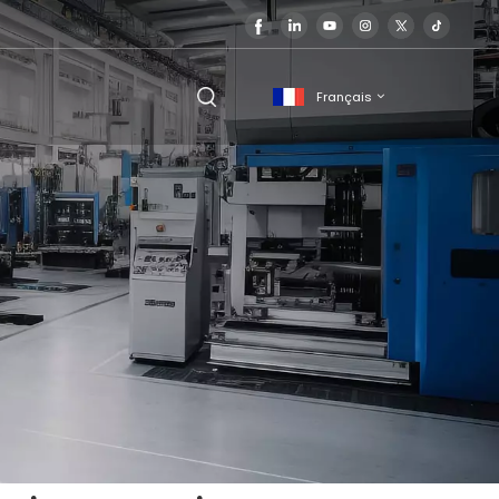
Français
English
français