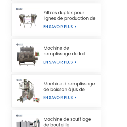
Filtres duplex pour
lignes de production de
liquides
EN SAVOIR PLUS
Machine de
remplissage de lait
automatique
EN SAVOIR PLUS
Machine à remplissage
de boisson à jus de
boucles de type brique
EN SAVOIR PLUS
Machine de soufflage
de bouteille