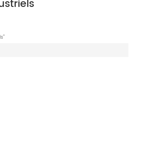
striels
s"