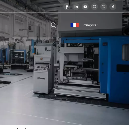
Français
English
français