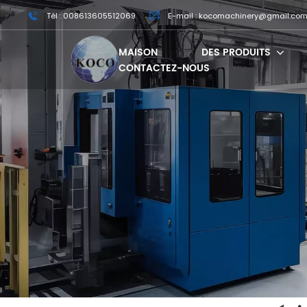
Tél : 008613605512069
E-mail : kocomachinery@gmail.co
MAISON
DES PRODUITS
CONTACTEZ-NOUS