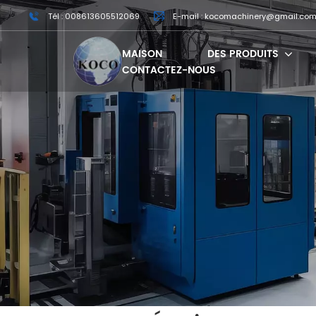
Tél : 008613605512069
E-mail : kocomachinery@gmail.co
MAISON
DES PRODUITS
CONTACTEZ-NOUS