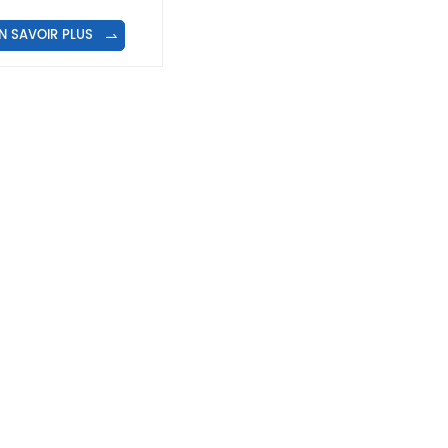
èrement automatique
à 2 rangées
N SAVOIR PLUS