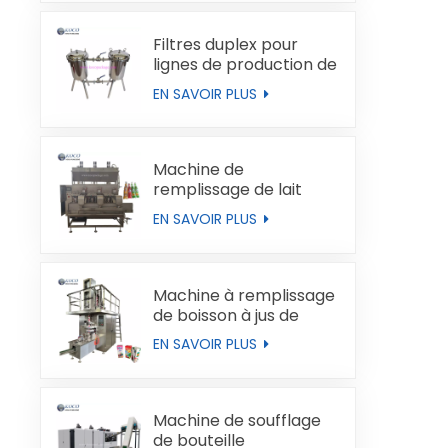
Filtres duplex pour
lignes de production de
liquides
EN SAVOIR PLUS
Machine de
remplissage de lait
automatique
EN SAVOIR PLUS
Machine à remplissage
de boisson à jus de
boucles de type brique
EN SAVOIR PLUS
Machine de soufflage
de bouteille