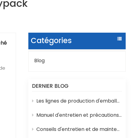
ypack
Catégories
ché
Blog
 de
DERNIER BLOG
Les lignes de production d'emballages liquides en sachets sont sujettes à divers problèmes techniques en cours de fonctionnement.
Manuel d'entretien et précautions d'emploi de la machine de remplissage d'eau en bouteille 3 en 1
 Ces
Conseils d'entretien et de maintenance pour les machines de remplissage de yaourts et de lait en pots