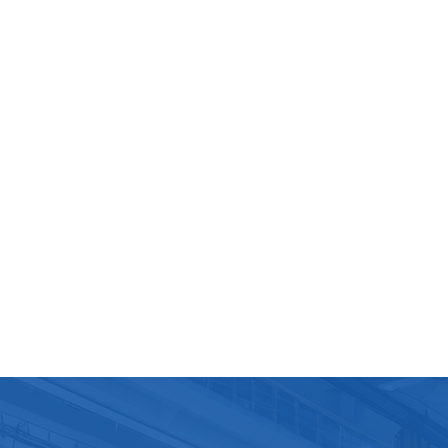
tiquées et d'une robotique capable de produire des milliers
s par heure. De plus, les progrès de la technologie des films
élioré les propriétés barrières des sachets, prolongeant ain
ée de conservation des produits.Les préoccupations
nnementales et la volonté de durabilité influencent égalem
ché. Il existe une tendance croissante à utiliser des matéria
radables ou recyclables dans les emballages, ce qui aide l
rises à réduire leur impact environnemental tout en répon
références des consommateurs pour des emballages
es.En conclusion, le marché africain des machines d’emball
ck, des machines de conditionnement de jus et des machi
plissage de jus est prêt à connaître une croissance continu
par la demande de commodité, d’hygiène et de durabilité. L
ants investissent dans des technologies avancées et des
ions durables pour répondre aux besoins changeants du mar
 ses consommateurs.