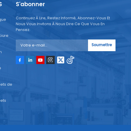
S
S'abonner
Continuez À Lire, Restez Informé, Abonnez-Vous Et
que
Nous Vous Invitons À Nous Dire Ce Que Vous En
Pensez.
 pure
Soumettre
n
e
ets de
ets