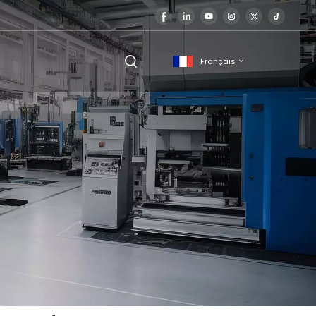
Français
English
français