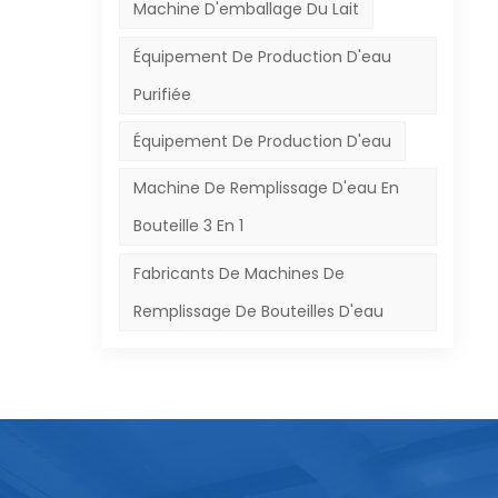
 de
Machine D'emballage Du Lait
Équipement De Production D'eau
si
Purifiée
ent
Équipement De Production D'eau
ux
es
Machine De Remplissage D'eau En
dant
Bouteille 3 En 1
age
Fabricants De Machines De
nes
Remplissage De Bouteilles D'eau
e,
es
ché