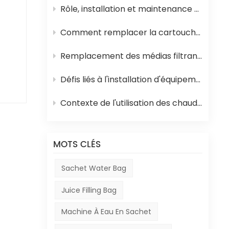
Rôle, installation et maintenance des équipements de stérilisation UHT pour jus
du
ter
Comment remplacer la cartouche filtrante en polypropylène et la membrane d'osmose inverse d'un système d'osmose inverse
Remplacement des médias filtrants dans les équipements de traitement de l'eau
Défis liés à l'installation d'équipements en Afrique
iaux
Contexte de l'utilisation des chaudières à mazout en Afrique et de leur rôle dans la production de boissons
,
 et
MOTS CLÉS
es
Sachet Water Bag
Juice Filling Bag
n,
Machine À Eau En Sachet