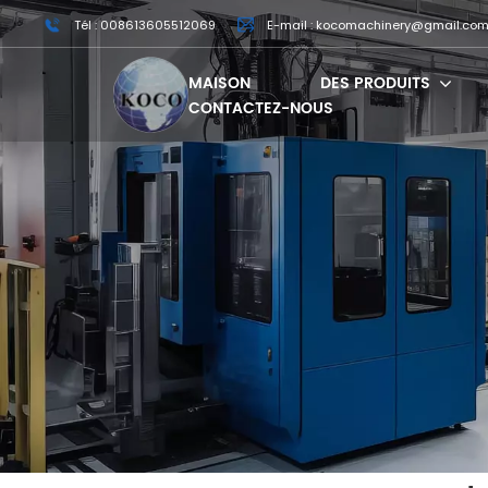
Tél : 008613605512069
E-mail : kocomachinery@gmail.co
MAISON
DES PRODUITS
CONTACTEZ-NOUS