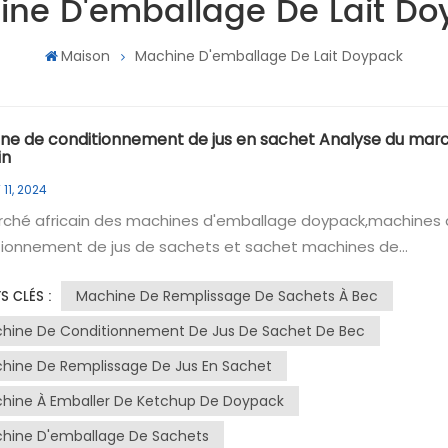
ine D'emballage De Lait Do
Maison
Machine D'emballage De Lait Doypack
ne de conditionnement de jus en sachet Analyse du mar
in
11, 2024
rché africain des machines d'emballage doypack,machines
nement de jus de sachets et sachet machines de
naît une croissance significative en raison de
Machine De Remplissage De Sachets À Bec
S CLÉS :
ande croissante de solutions d’emballage pratiques et
 d'emballage doypack, connu pour sa
hine De Conditionnement De Jus De Sachet De Bec
lence et son efficacité, est particulièrement populaire dans
hine De Remplissage De Jus En Sachet
strie agroalimentaire pour emballer une large gamme de
hine À Emballer De Ketchup De Doypack
ts, notamment des jus, des sauces et des produits laitiers.
es offrent des fonctionnalités telles que des réglages
hine D'emballage De Sachets