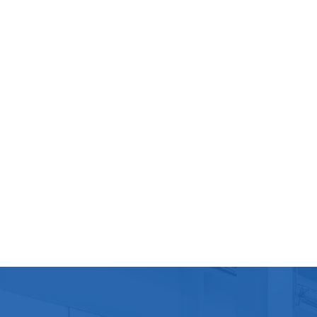
sophis
sachet
ont am
la dur
enviro
le mar
biodég
entrep
aux p
durabl
doypa
de rem
tirée 
fabric
solut
et de