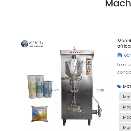
Mach
Machi
africa
OCT 
Le ma
condition
remplissage de jus con
MOT
la dem
hygiéniques. Le machine
Mac
polyva
Mac
l'indu
Mac
produi
machin
Mac