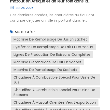
mazout en Afrique et de leur rôle dans la
production de boissons
SEP 25, 2025
Ces dernières années, les chaudières au fioul ont
continué de jouer un rôle important dans le
développement industriel de l'Afrique, notamment
dans le secteur agroalimentaire. Face à la demande
MOTS CLÉS :
croissante d'eau en bouteille, de produits laitiers, de
Machine De Remplissage De Jus En Sachet
jus de fruits et d'aliments emballés sur le continent,
Systèmes De Remplissage De Lait Et De Yaourt
le besoin de sources d'énergie stables et efficaces
pour soutenir les activités de production est devenu
Lignes De Production De Boissons Complètes
primordial. Bien que les chaudières au fioul soient
Machine D'emballage De Lait En Sachet
traditionnellement abordées dans le contexte de la
production d'électricité ou des systèmes de
Machine De Remplissage De Sachets
chauffage autonomes, leur véritable valeur se
Chaudière À Combustible Spécial Pour Usine De
révèle souvent lorsqu'elles sont intégrées à des
Jus
réseaux de chauffage urbain. Machine de
Chaudière À Combustible Spécial Pour Usine De
remplissage de sachets de jus, les lignes de
Boissons
conditionnement et les systèmes de production
complets. Dans de nombreuses installations de
Chaudière À Mazout Orientée Vers L'exportation
production, la vapeur produite par ces chaudières
Chaudière Dédiée À La Production De Jus, De