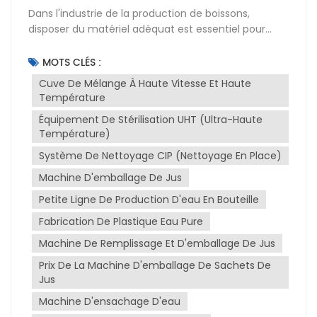
Dans l'industrie de la production de boissons,
disposer du matériel adéquat est essentiel pour
garantir la qualité, la sécurité et l'efficacité des
produits. Voici quelques équipements clés et leur
MOTS CLÉS :
importance : Système de double
Cuve De Mélange À Haute Vitesse Et Haute
filtrationAvantages : Ces systèmes permettent une
Température
filtration continue et sans interruption. Pendant
Équipement De Stérilisation UHT (ultra-Haute
qu’un filtre est en service, l’autre peut être nettoyé
Température)
ou remplacé.Fonction : Élimine efficacement les
impuretés et les particules des liquides tels que les
Système De Nettoyage CIP (nettoyage En Place)
jus et l'eau, garantissant une eau claire et
Machine D'emballage De Jus
transparente au goût agréable.Application :
Petite Ligne De Production D'eau En Bouteille
Largement utilisé dans la production de diverses
boissons telles que les jus de fruits, l'eau purifiée et
Fabrication De Plastique Eau Pure
les yaourts. Système de nettoyage CIP (Nettoyage
Machine De Remplissage Et D'emballage De Jus
en place)Avantages : Processus de nettoyage
automatisé, gain de temps et de main-d'œuvre,
Prix De La Machine D'emballage De Sachets De
réduction du risque de contamination et garantie
Jus
d'un nettoyage complet des équipements.Fonction
Machine D'ensachage D'eau
: Les réservoirs, les tuyaux et autres équipements