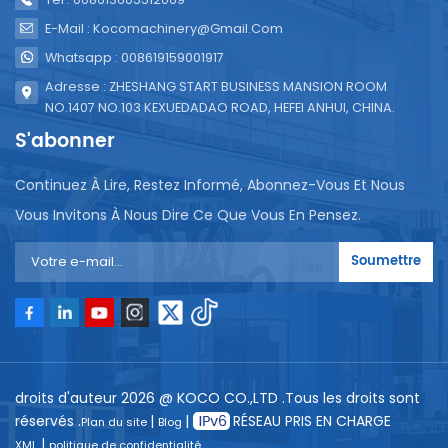
E-Mail : Kocomachinery@gmail.com
Whatsapp : 008619159001917
Adresse : ZHESHANG START BUSINESS MANSION ROOM
NO.1407 NO.103 KEXUEDADAO ROAD, HEFEI ANHUI, CHINA.
S'abonner
Continuez À Lire, Restez Informé, Abonnez-Vous Et Nous
Vous Invitons À Nous Dire Ce Que Vous En Pensez.
Soumettre
droits d'auteur 2026 @ KOCO CO.,LTD .Tous les droits sont
réservés .
|
|
RÉSEAU PRIS EN CHARGE
Plan du site
Blog
|
XML
politique de confidentialité