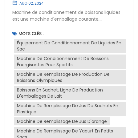
AUG 02, 2024
Machine de conditionnement de boissons liquides
est une machine d'emballage courante,
principalement utilisée pour remplir des substances
liquides, semi-fluides ou en suspension dans des
MOTS CLÉS :
sacs d'emballage. Les sacs d'emballage en
Équipement De Conditionnement De Liquides En
plastique sont largement utilisés dans le
Sac
conditionnement de produits tels que les jus, les
Machine De Conditionnement De Boissons
boissons, les produits laitiers, les confitures,
Énergisantes Pour Sportifs
etc.L’analyse du fonctionnement de machines de
conditionnement de boissons comprend de
Machine De Remplissage De Production De
nombreux aspects tels que le degré
Boissons Olympiques
d'automatisation, l'efficacité de la production, la
Boissons En Sachet, Ligne De Production
précision du remplissage et la commodité de
D'emballages De Lait
fonctionnement. Différents modèles de machines
Machine De Remplissage De Jus De Sachets En
de remplissage de sacs à buses peuvent avoir
Plastique
différentes fonctions et caractéristiques, qui
peuvent être sélectionnées en fonction des besoins
Machine De Remplissage De Jus D'orange
de l'utilisateur.En ce qui concerne les Jeux
Machine De Remplissage De Yaourt En Petits
Olympiques, les machines d'emballage ne sont pas
Sacs