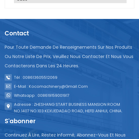
directement liées aux Jeux Olympiques. Cependant,
les machines d'emballage jouent un rôle important
dans l'industrie alimentaire et des boissons, et les
Jeux Olympiques, en tant qu'événement sportif
international, attireront et regarderont un grand
Contact
nombre de personnes, et la demande pour
l'industrie alimentaire et des boissons augmentera
Pour Toute Demande De Renseignements Sur Nos Produits
également en conséquence. . Par conséquent,
Ou Notre Liste De Prix, Veuillez Nous Contacter Et Nous Vous
pendant les Jeux Olympiques, la production et
l’utilisation de machines d’emballage pourraient
Contacterons Dans Les 24 Heures.
augmenter pour répondre à la demande du
Tél : 008613605512069
marché.En général, le machine de conditionnement
de boissons ensachées est un équipement
E-Mail : Kocomachinery@gmail.com
mécanique largement utilisé dans l’industrie de
Whatsapp : 008619159001917
l’emballage. Il peut remplir efficacement et
Adresse : ZHESHANG START BUSINESS MANSION ROOM
précisément des produits liquides ou semi-fluides
NO.1407 NO.103 KEXUEDADAO ROAD, HEFEI ANHUI, CHINA.
dans des sacs d'emballage, offrant ainsi une
solution d'emballage pratique et efficace pour
S'abonner
l'industrie alimentaire et des boissons.
Continuez À Lire, Restez Informé, Abonnez-Vous Et Nous