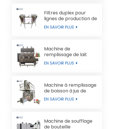
Filtres duplex pour
lignes de production de
liquides
EN SAVOIR PLUS
Machine de
remplissage de lait
automatique
EN SAVOIR PLUS
Machine à remplissage
de boisson à jus de
boucles de type brique
EN SAVOIR PLUS
Machine de soufflage
de bouteille