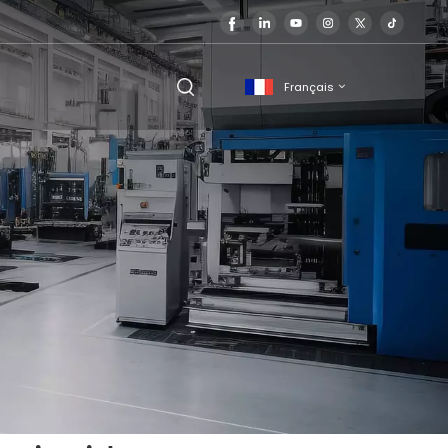
Français
English
français