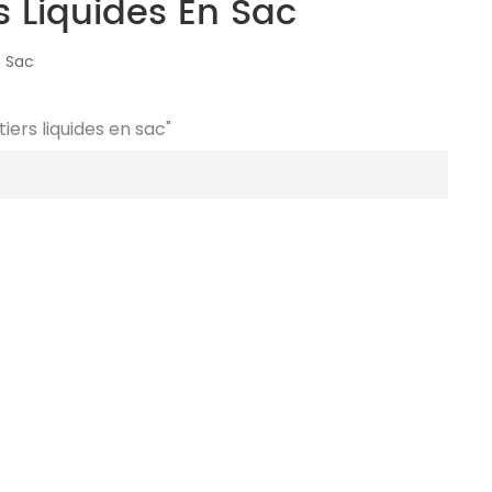
s Liquides En Sac
n Sac
iers liquides en sac"