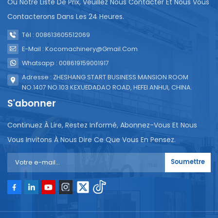
Ou Notre Liste De Prix, Veuillez Nous Contacter Et Nous Vous
Contacterons Dans Les 24 Heures.
Tél : 008613605512069
E-Mail : Kocomachinery@gmail.com
Whatsapp : 008619159001917
Adresse : ZHESHANG START BUSINESS MANSION ROOM
NO.1407 NO.103 KEXUEDADAO ROAD, HEFEI ANHUI, CHINA.
S'abonner
Continuez À Lire, Restez Informé, Abonnez-Vous Et Nous
Vous Invitons À Nous Dire Ce Que Vous En Pensez.
Soumettre