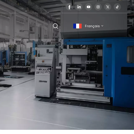
Français
English
français