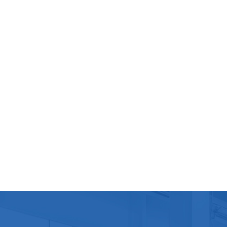
déchet
soutie
de la 
pour é
machin
nettoy
comple
mainte
techni
foncti
Machine
précie
proces
de mai
toutes
fabri
répond