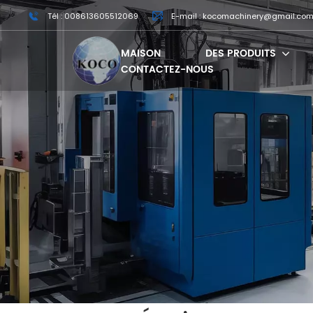
Tél : 008613605512069
E-mail : kocomachinery@gmail.co
MAISON
DES PRODUITS
CONTACTEZ-NOUS