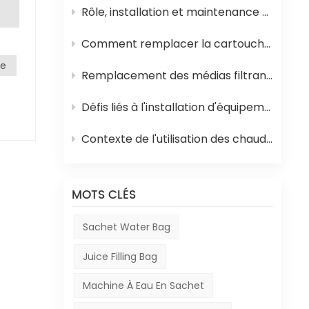
Rôle, installation et maintenance des équipements de stérilisation UHT pour jus
Comment remplacer la cartouche filtrante en polypropylène et la membrane d'osmose inverse d'un système d'osmose inverse
ment
ge
Remplacement des médias filtrants dans les équipements de traitement de l'eau
te
Défis liés à l'installation d'équipements en Afrique
pes
 à
Contexte de l'utilisation des chaudières à mazout en Afrique et de leur rôle dans la production de boissons
ent
é
MOTS CLÉS
Sachet Water Bag
 la
Juice Filling Bag
age
ant
Machine À Eau En Sachet
les