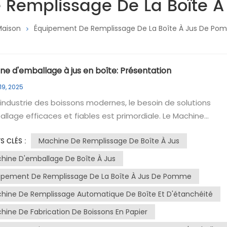
 Remplissage De La Boîte 
Maison
Équipement De Remplissage De La Boîte À Jus De P
ne d'emballage à jus en boîte: Présentation
19, 2025
'industrie des boissons modernes, le besoin de solutions
lage efficaces et fiables est primordiale. Le Machine
llage à jus en boîte, illustré sur la figure, est un équipemen
Machine De Remplissage De Boîte À Jus
S CLÉS :
e conçu pour répondre à ces besoins. La machine est conçu
utomatiser le processus de remplissage et d'étanchéité du
hine D'emballage De Boîte À Jus
es cartons, augmentant ainsi la productivité et garantissant
ipement De Remplissage De La Boîte À Jus De Pomme
ence des emballages.Caractéristiques de la machineConstr
hine De Remplissage Automatique De Boîte Et D'étanchéité
er inoxydable, la machine est non seulement durable mais a
 à nettoyer, ce qui le rend idéal pour les applications
hine De Fabrication De Boissons En Papier
taires et boissons où l'hygiène est critique. Il dispose d'un