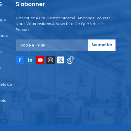
S
S'abonner
Continuez À Lire, Restez Informé, Abonnez-Vous Et
que
Nous Vous Invitons À Nous Dire Ce Que Vous En
Pensez.
 pure
Soumettre
n
e
ets de
ets