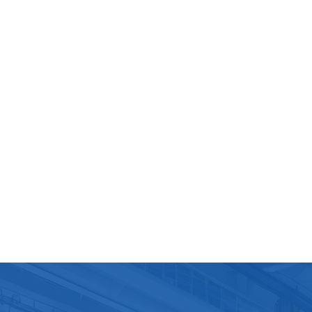
s et le maintien de la qualité du produit.Maintenance et
nL'entretien régulier est essentiel à la vie et aux performan
machine. Le nettoyage est requis après chaque production
viter la contamination et assurer l'hygiène. La conception de
e permet un accès facile à toutes les pièces, ce qui facilite
age et l'entretien.Le fabricant fournit également un soutie
t, y compris la formation des opérateurs, les contrôles de
nance réguliers et le service rapide pour tous les problème
ques qui peuvent survenir. Ce support garantit que la mach
onne à son meilleur et minimise les temps d'arrêt.En résumé,
 d'emballage de jus d'emballage de boîte est un atout
ux pour les fabricants de jus qui cherchent à rationaliser leur
sus d'emballage. Son efficacité, sa polyvalence et sa facili
ntenance en font un choix fiable pour les entreprises de
 tailles. En investissant dans une telle technologie, les
cants peuvent augmenter la capacité de production et
re aux demandes croissantes de l'industrie des boissons.